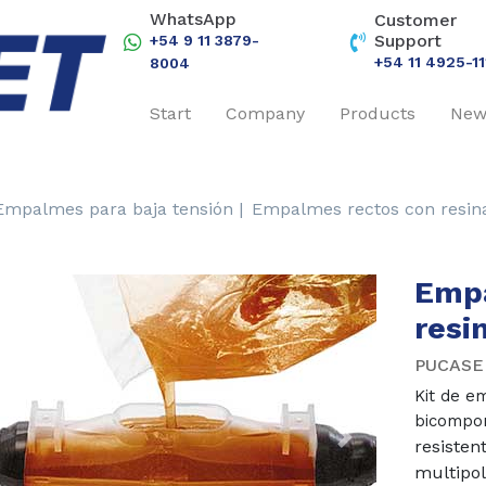
WhatsApp
Customer
Support
+54 9 11 3879-
+54 11 4925-11
8004
Start
Company
Products
New
Empalmes para baja tensión |
Empalmes rectos con resina
Empa
resi
PUCASE
Kit de e
bicompo
resisten
revious
Next
multipol