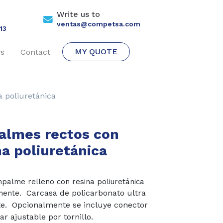
Write us to
ventas@competsa.com
13
MY QUOTE
s
Contact
 poliuretánica
lmes rectos con
na poliuretánica
mpalme relleno con resina poliuretánica
Carcasa de policarbonato ultra
nente.
te.
Opcionalmente se incluye conector
ar ajustable por tornillo.