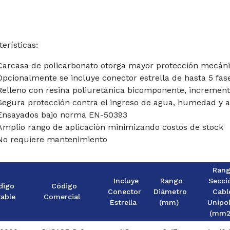
erísticas:
Carcasa de policarbonato otorga mayor protección mecán
Opcionalmente se incluye conector estrella de hasta 5 fas
Relleno con resina poliuretánica bicomponente, incremen
Segura protección contra el ingreso de agua, humedad y 
Ensayados bajo norma EN-50393
Amplio rango de aplicación minimizando costos de stock
No requiere mantenimiento
Ran
Incluye
Rango
Secci
digo
Código
Conector
Diámetro
Cabl
table
Comercial
Estrella
(mm)
Unipo
(mm