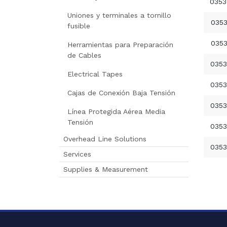
035
Uniones y terminales a tornillo
035
fusible
035
Herramientas para Preparación
de Cables
035
Electrical Tapes
035
Cajas de Conexión Baja Tensión
035
Línea Protegida Aérea Media
Tensión
035
Overhead Line Solutions
035
Services
Supplies & Measurement