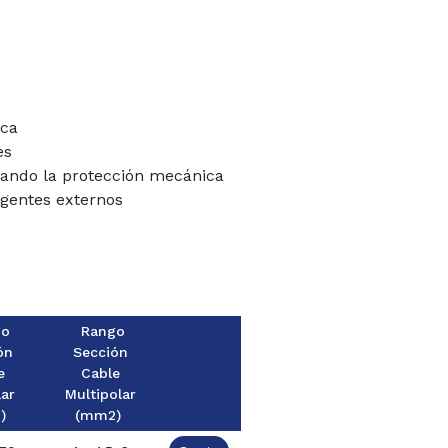
ica
es
tando la protección mecánica
agentes externos
go
Rango
ón
Sección
e
Cable
lar
Multipolar
2)
(mm2)