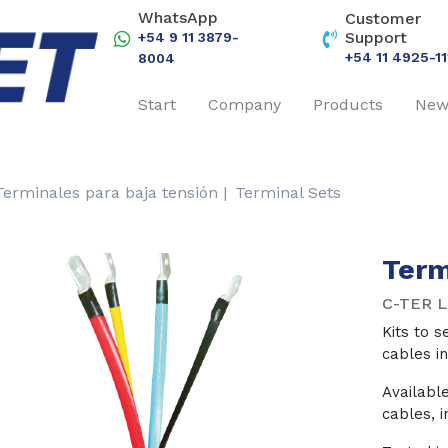
WhatsApp
Customer
Support
+54 9 11 3879-
+54 11 4925-11
8004
Start
Company
Products
New
Terminales para baja tensión |
Terminal Sets
Term
C-TER L
Kits to 
cables in
Available
revious
Next
cables, i