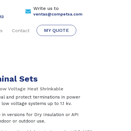
Write us to
ventas@competsa.com
13
MY QUOTE
s
Contact
inal Sets
ow Voltage Heat Shrinkable
seal and protect terminations in power
 low voltage systems up to 1.1 kv.
 in versions for Dry Insulation or API
ndoor or outdoor use.