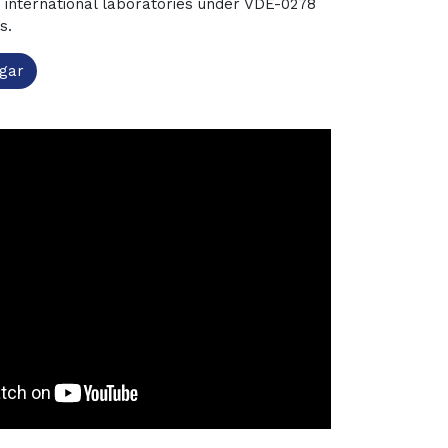
n international laboratories under VDE-0278
s.
gar