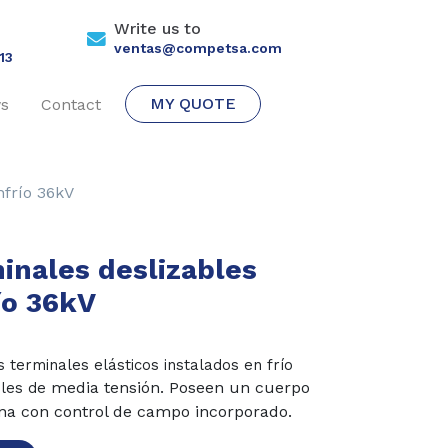
Write us to
ventas@competsa.com
13
MY QUOTE
s
Contact
nfrío 36kV
inales deslizables
ío 36kV
 terminales elásticos instalados en frío
media tensión. Poseen un cuerpo
bles de
ona con control de
campo incorporado.