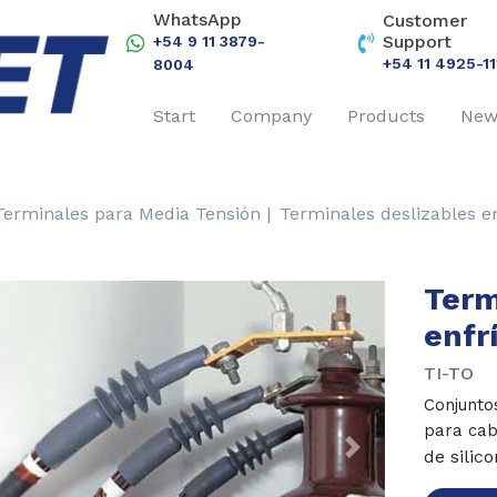
WhatsApp
Customer
Support
+54 9 11 3879-
+54 11 4925-11
8004
Start
Company
Products
New
Terminales para Media Tensión |
Terminales deslizables e
Term
enfr
TI-TO
Conjuntos
para ca
de silic
revious
Next