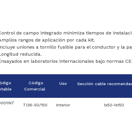
Control de campo integrado minimiza tiempos de instalaci
Amplios rangos de aplicación por cada kit.
Incluye uniones a tornillo fusible para el conductor y la pa
Longitud reducida.
Ensayados en laboratorios internacionales bajo normas 
ódigo
Código
Uso
Sección cable recomenda
ntable
Comercial
001INT
TI36-50/150
Interior
1x50-1x150