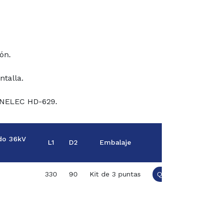
ón.
ntalla.
CENELEC HD-629.
do 36kV
L1
D2
Embalaje
330
90
Kit de 3 puntas
Quote