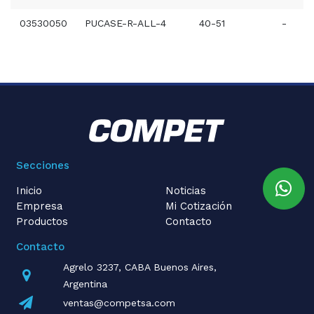
03530050
PUCASE-R-ALL-4
40-51
-
Secciones
Inicio
Noticias
Empresa
Mi Cotización
Productos
Contacto
Contacto
Agrelo 3237, CABA Buenos Aires,
Argentina
ventas@competsa.com