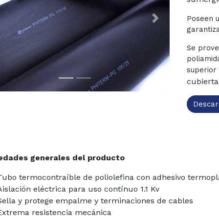
Poseen u
revious
Next
garantiz
Se prove
poliamid
superior
cubierta
Descar
edades generales del producto
Tubo termocontraíble de poliolefina con adhesivo termopl
Aislación eléctrica para uso contínuo 1.1 Kv
Sella y protege empalme y terminaciones de cables
Extrema resistencia mecánica