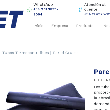
WhatsApp
Atención al
cliente
+54 9 11 3879-
+54 11 4925-11
8004
Inicio
Empresa
Productos
Not
|
Tubos Termocontraíbles |
Pared Gruesa
Pare
PHITER
Los tubo
proporci
abrasi
la
demanda
sumergi