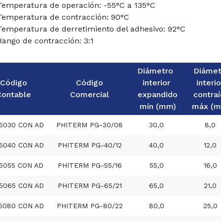
Temperatura de operación: -55°C a 135°C
Temperatura de contracción: 90°C
Temperatura de derretimiento del adhesivo: 92°C
Rango de contracción: 3:1
Diámetro
Diámet
Código
Código
interior
interio
Contable
Comercial
expandido
contra
mín (mm)
máx (
5030 CON AD
PHITERM PG-30/08
30,0
8,0
5040 CON AD
PHITERM PG-40/12
40,0
12,0
5055 CON AD
PHITERM PG-55/16
55,0
16,0
5065 CON AD
PHITERM PG-65/21
65,0
21,0
5080 CON AD
PHITERM PG-80/22
80,0
25,0