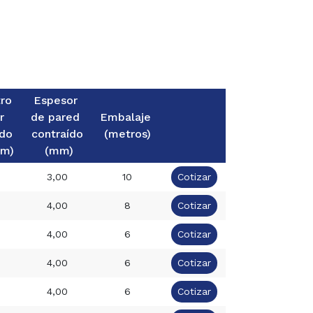
ro
Espesor
r
de pared
Embalaje
ído
contraído
(metros)
mm)
(mm)
3,00
10
Cotizar
4,00
8
Cotizar
4,00
6
Cotizar
4,00
6
Cotizar
4,00
6
Cotizar