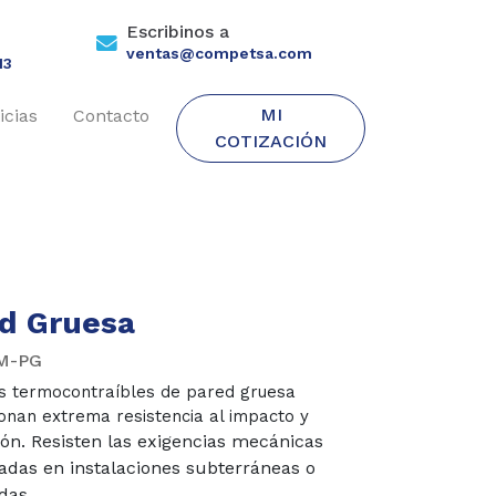
Escribinos a
ventas@competsa.com
13
MI
icias
Contacto
COTIZACIÓN
d Gruesa
M-PG
s termocontraíbles de pared gruesa
onan extrema resistencia al impacto y
ón. Resisten las exigencias mecánicas
das en instalaciones subterráneas o
das.