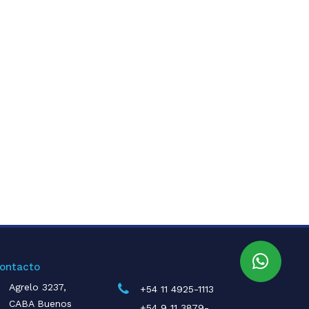
ontacto
Agrelo 3237,
+54 11 4925-1113
CABA Buenos
+54 9 11 3879-