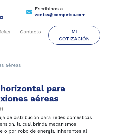
Escribinos a
ventas@competsa.com
13
MI
icias
Contacto
COTIZACIÓN
es aéreas
 horizontal para
xiones aéreas
H
aja de distribución para redes domesticas
tensión, la cual brinda mecanismos
o por robo de energía inherentes al
de