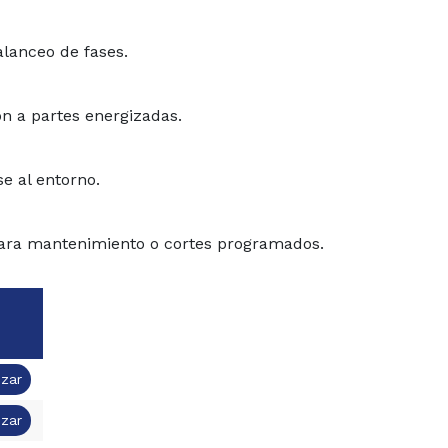
balanceo de fases.
ón a partes energizadas.
e al entorno.
para mantenimiento o cortes
programados.
izar
izar