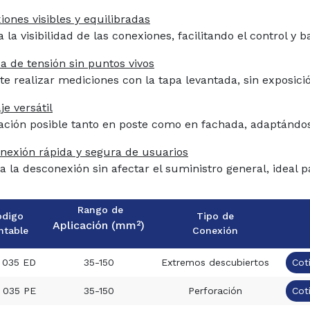
iones visibles y equilibradas
 la visibilidad de las conexiones, facilitando
el control y 
a de tensión sin puntos vivos
te realizar mediciones con la tapa levantada,
sin exposici
e versátil
lación posible tanto en poste como en
fachada, adaptándos
nexión rápida y segura de usuarios
ta la desconexión sin afectar el suministro
general, ideal 
Rango de
ódigo
Tipo de
Aplicación (mm²)
ntable
Conexión
 035 ED
35-150
Extremos descubiertos
Cot
 035 PE
35-150
Perforación
Cot