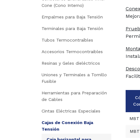
Cone (Cono Interno)
Conex
Mejora
Empalmes para Baja Tensión
Prueb
Terminales para Baja Tensión
Permi
Tubos Termocontraíbles
Montaj
Accesorios Termocontraibles
Insta
Resinas y Geles dieléctricos
Desco
Uniones y Terminales a Tornillo
Facili
Fusible
Herramientas para Preparación
C
de Cables
Co
Cintas Eléctricas Especiales
MBT
Cajas de Conexión Baja
Tensión
MBT
Caja horizontal para