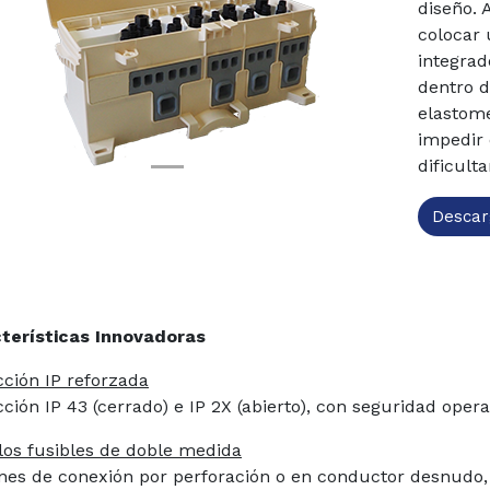
diseño. 
colocar
revious
Next
integrad
dentro d
elastome
impedir 
dificul
Descar
terísticas Innovadoras
cción IP reforzada
ción IP 43 (cerrado) e IP 2X (abierto), con
seguridad opera
llos fusibles de doble medida
nes de conexión por perforación o en conductor
desnudo,