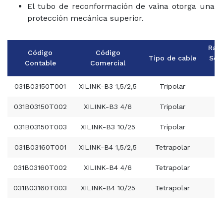
El tubo de reconformación de vaina otorga una
protección mecánica superior.
Ran
Código
Código
Tipo de cable
Sec
Contable
Comercial
031B03150T001
XILINK-B3 1,5/2,5
Tripolar
031B03150T002
XILINK-B3 4/6
Tripolar
031B03150T003
XILINK-B3 10/25
Tripolar
031B03160T001
XILINK-B4 1,5/2,5
Tetrapolar
031B03160T002
XILINK-B4 4/6
Tetrapolar
031B03160T003
XILINK-B4 10/25
Tetrapolar