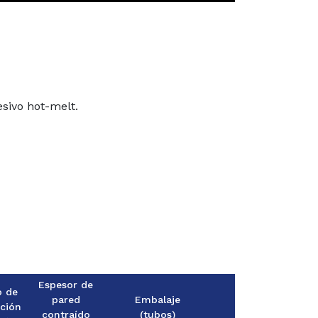
sivo hot-melt.
Espesor de
o de
pared
Embalaje
ación
contraído
(tubos)