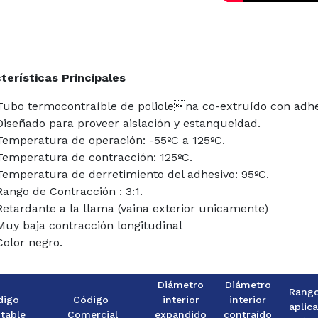
terísticas Principales
Tubo termocontraíble de poliolena co-extruído con adhe
Diseñado para proveer aislación y estanqueidad.
Temperatura de operación: -55ºC a 125ºC.
Temperatura de contracción: 125ºC.
Temperatura de derretimiento del adhesivo: 95ºC.
Rango de Contracción : 3:1.
Retardante a la llama (vaina exterior unicamente)
Muy baja contracción longitudinal
Color negro.
Diámetro
Diámetro
Rang
digo
Código
interior
interior
aplic
table
Comercial
expandido
contraído