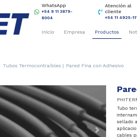
WhatsApp
Atención al
cliente
+54 9 11 3879-
+54 11 4925-11
8004
Inicio
Empresa
Productos
Not
|
Tubos Termocontraíbles |
Pared Fina con Adhesivo
Pare
PHITER
Tubo ter
internam
sellado 
aplicaci
revious
Next
cables p