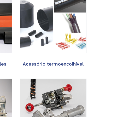
les
Acessório termoencolhível